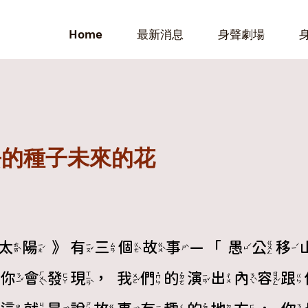
Home
最新消息
身聲劇場
去的種子未來的花
追太陽》有三個故事—「愚公
你會發現，我們的演出內容跟