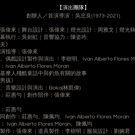
【演出團隊】
創辦人／首演導演：吳忠良(1973-2021)
隊】
張偉來
｜
舞台設計：張偉來
｜燈光設計：周雅文｜
燈光
幕執行：吳劍虹
｜
音響協力：陳姿吟
夫》
演指導：張偉來
偶戲設計製作與演出 ：李樹明、Ivan Alberto Flores M
an Alberto Flores Moran
基摩人殘酷童話中與釣魚有關的故事
男孩》
、音樂設計與演出：Boka(林凱偉)
：莊惠勻｜創作陪伴：張偉來
：莊惠勻
創作：莊惠勻、陳佩均、Ivan Alberto Flores Moran
Ivan Alberto Flores Moran、陳佩均
製作：張偉來｜道具製作：李樹明｜
服裝設計：劉婉君