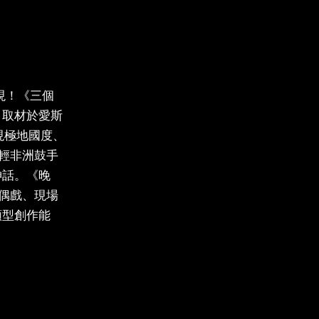
現！《三個
》取材於愛斯
現極地國度、
輕非洲鼓手
神話。《晚
偶戲、現場
類型創作能