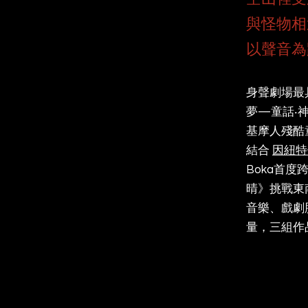
與怪物相
以聲音為
身聲劇場最
夢—童話‧
基摩人殘酷
結合
因紐特
Boka首
晴》挑戰東
音樂、戲劇
量，三組作