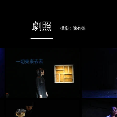
劇照
攝影：陳有德