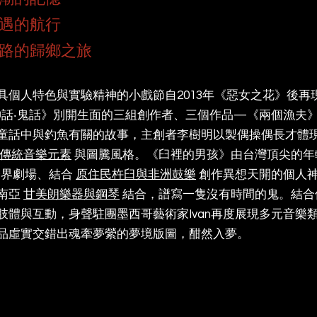
遇的航行
路的歸鄉之旅
具個人特色與實驗精神的小戲節自2013年《惡女之花》後再
神話‧鬼話》別開生面的三組創作者、三個作品—《兩個漁夫
童話中與釣魚有關的故事，主創者李樹明以製偶操偶長才體
傳統音樂元素
與圖騰風格。《臼裡的男孩》由台灣頂尖的年
度跨界劇場、結合
原住民杵臼與非洲鼓樂
創作異想天開的個人
南亞
甘美朗樂器與鋼琴
結合，譜寫一隻沒有時間的鬼。結合
肢體與互動，身聲駐團墨西哥藝術家Ivan再度展現多元音樂
品虛實交錯出魂牽夢縈的夢境版圖，酣然入夢。