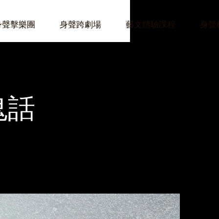
身聲擊樂團
身聲跨劇場
藝文體驗課程
身聲
鬼話