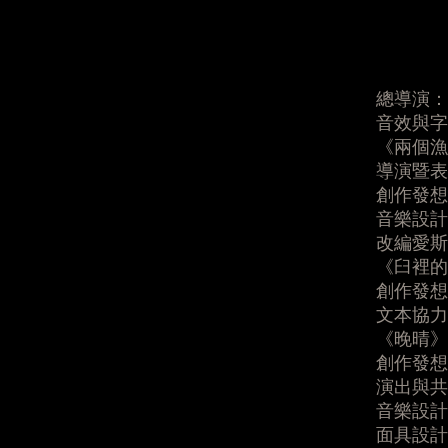
【製作團
總導演：
音效與字
《兩個漁
導演暨表
創作發想、
音樂設計：Iv
改編愛斯
《臼裡的
創作發想
文本協力
《晚晴》
創作發想
演出與共同
音樂設計： 
面具設計