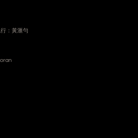
執行：黃滙勻
oran